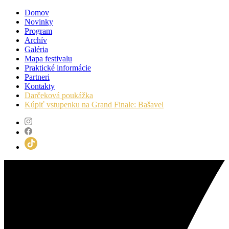
Domov
Novinky
Program
Archív
Galéria
Mapa festivalu
Praktické informácie
Partneri
Kontakty
Darčeková poukážka
Kúpiť vstupenku na Grand Finale: Bašavel