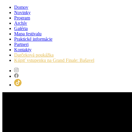
Domov
Novinky
Program
Archív
Galéria
Mapa festivalu
Praktické informácie
Partneri
Kontakty
Darčeková poukážka
Kúpiť vstupenku na Grand Finale: Bašavel