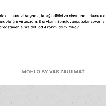
ie o klaunovi Adynovi, ktorý odišiel zo slávneho cirkusu a d
 hudobným virtuózom. S prvkami žonglovania, balansovania, 
predstavenie pre deti od 4 rokov do 12 rokov
MOHLO BY VÁS ZAUJÍMAŤ