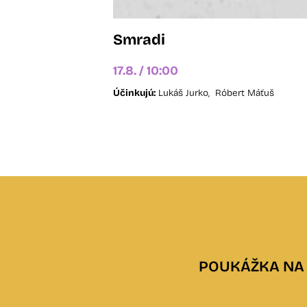
Smradi
17.8. / 10:00
Účinkujú:
Lukáš Jurko,
Róbert Máťuš
POUKÁŽKA NA 