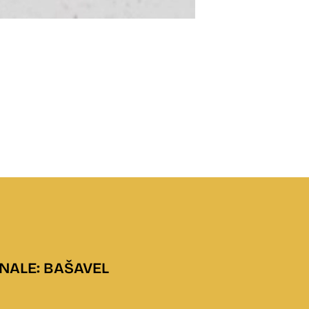
AERO
15.8. / 11:00
Účinkujú:
Mária Danadová
NALE: BAŠAVEL