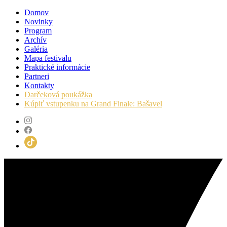
Domov
Novinky
Program
Archív
Galéria
Mapa festivalu
Praktické informácie
Partneri
Kontakty
Darčeková poukážka
Kúpiť vstupenku na Grand Finale: Bašavel