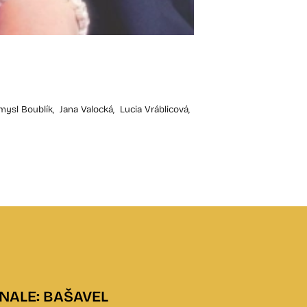
Kapitán Skvělo
15.8. / 17:30
mysl Boublík,
Jana Valocká,
Lucia Vráblicová,
Účinkujú:
Karel Roden
NALE: BAŠAVEL