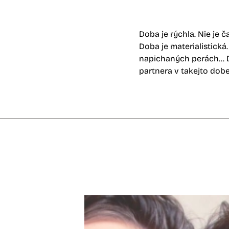
Doba je rýchla. Nie je ča
Doba je materialistick
napichaných perách... D
partnera v takejto dobe