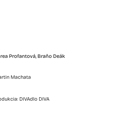
rea Profantová,
Braňo Deák
artin Machata
odukcia: DIVAdlo DIVA