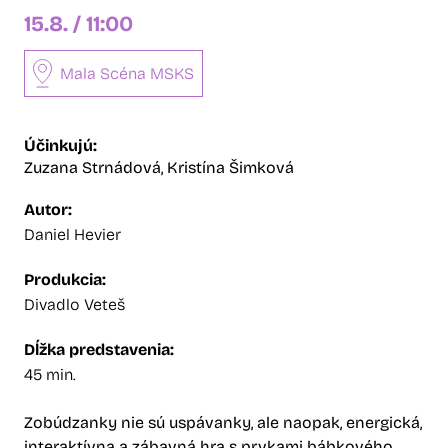
15.8. / 11:00
Mala Scéna MSKS
Účinkujú:
Zuzana Strnádová,
Kristína Šimková
Autor:
Daniel Hevier
Produkcia:
Divadlo Veteš
Dĺžka predstavenia:
45 min.
Zobúdzanky nie sú uspávanky, ale naopak, energická,
interaktívna a zábavná hra s prvkami bábkového