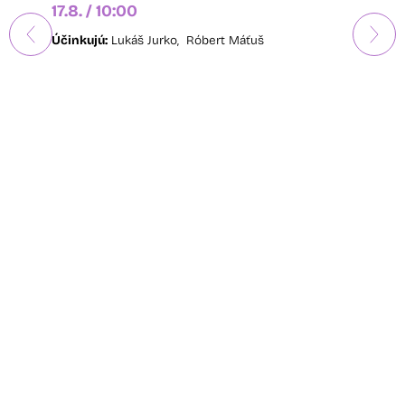
17.8. / 10:00
Účinkujú:
Lukáš Jurko,
Róbert Máťuš
AERO
15.8. / 
Účinkujú
Smutný