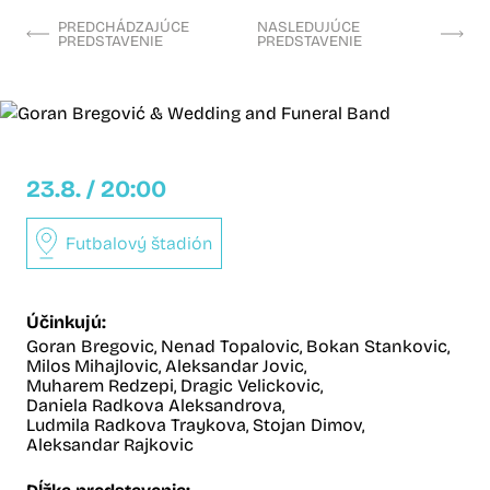
PREDCHÁDZAJÚCE
NASLEDUJÚCE
PREDSTAVENIE
PREDSTAVENIE
23.8. / 20:00
Futbalový štadión
Účinkujú:
Goran Bregovic,
Nenad Topalovic,
Bokan Stankovic,
Milos Mihajlovic,
Aleksandar Jovic,
Muharem Redzepi,
Dragic Velickovic,
Daniela Radkova Aleksandrova,
Ludmila Radkova Traykova,
Stojan Dimov,
Aleksandar Rajkovic