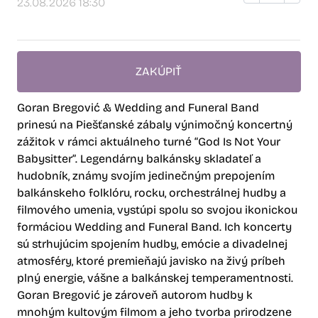
23.08.2026 18:30
ZAKÚPIŤ
Goran Bregović & Wedding and Funeral Band
prinesú na Piešťanské zábaly výnimočný koncertný
zážitok v rámci aktuálneho turné “God Is Not Your
Babysitter”. Legendárny balkánsky skladateľ a
hudobník, známy svojím jedinečným prepojením
balkánskeho folklóru, rocku, orchestrálnej hudby a
filmového umenia, vystúpi spolu so svojou ikonickou
formáciou Wedding and Funeral Band. Ich koncerty
sú strhujúcim spojením hudby, emócie a divadelnej
atmosféry, ktoré premieňajú javisko na živý príbeh
plný energie, vášne a balkánskej temperamentnosti.
Goran Bregović je zároveň autorom hudby k
mnohým kultovým filmom a jeho tvorba prirodzene