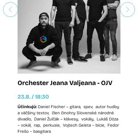
Orchester Jeana Valjeana - OJV
Slnie
23.8. / 18:30
23.8. /
Účinkujú:
Daniel Fischer – gitara,
spev,
autor hudby
a väčšiny textov,
člen činohry Slovenské národné
divadlo,
Daniel Žulčák – klávesy,
vokály,
Lukáš Dóza
– vokál,
rap,
perkusie,
Vojtech Geleta – bicie,
Fedor
Frešo – basgitara