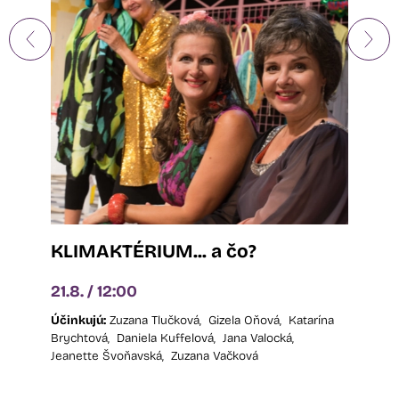
KLIMAKTÉRIUM... a čo?
Šťast
21.8. / 12:00
21.8. /
Účinkujú:
Zuzana Tlučková,
Gizela Oňová,
Katarína
Účinkujú
Brychtová,
Daniela Kuffelová,
Jana Valocká,
Jeanette Švoňavská,
Zuzana Vačková