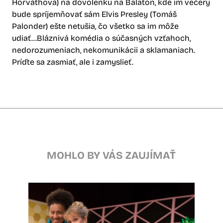
Horváthová) na dovolenku na Balaton, kde im večery
bude spríjemňovať sám Elvis Presley (Tomáš
Palonder) ešte netušia, čo všetko sa im môže
udiať...Bláznivá komédia o súčasných vzťahoch,
nedorozumeniach, nekomunikácii a sklamaniach.
Príďte sa zasmiať, ale i zamyslieť.
MOHLO BY VÁS ZAUJÍMAŤ