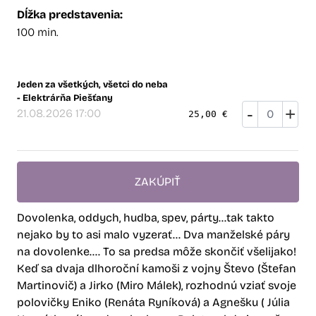
Dĺžka predstavenia:
100 min.
Jeden za všetkých, všetci do neba
- Elektrárňa Piešťany
-
+
21.08.2026 17:00
25,00 €
ZAKÚPIŤ
Dovolenka, oddych, hudba, spev, párty...tak takto
nejako by to asi malo vyzerať... Dva manželské páry
na dovolenke.... To sa predsa môže skončiť všelijako!
Keď sa dvaja dlhoroční kamoši z vojny Števo (Štefan
Martinovič) a Jirko (Miro Málek), rozhodnú vziať svoje
polovičky Eniko (Renáta Ryníková) a Agnešku ( Júlia