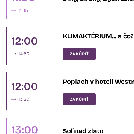
11:45
KLIMAKTÉRIUM... a čo?
12:00
14:50
ZAKÚPIŤ
Poplach v hoteli West
12:00
13:30
ZAKÚPIŤ
13:00
Soľ nad zlato