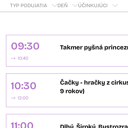
TYP PODUJATIA
DEŇ
ÚČINKUJÚCI
09:30
Takmer pyšná princez
10:40
Čačky - hračky z cirkus
10:30
9 rokov)
12:00
11:00
Dlhý, Široký, Bystrozr