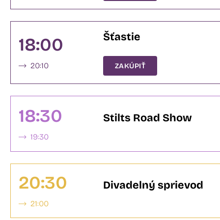
Šťastie
18:00
20:10
ZAKÚPIŤ
18:30
Stilts Road Show
19:30
20:30
Divadelný sprievod
21:00