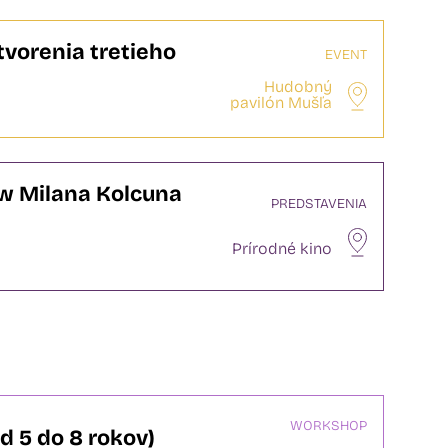
vorenia tretieho
EVENT
Hudobný
pavilón Mušľa
ow Milana Kolcuna
PREDSTAVENIA
Prírodné kino
WORKSHOP
d 5 do 8 rokov)