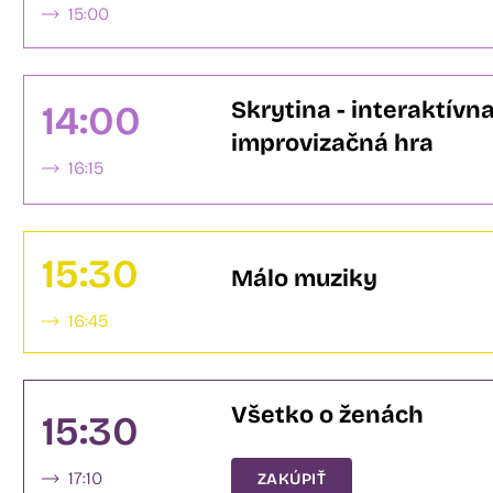
15:00
Skrytina - interaktív
14:00
improvizačná hra
16:15
15:30
Málo muziky
16:45
Všetko o ženách
15:30
17:10
ZAKÚPIŤ