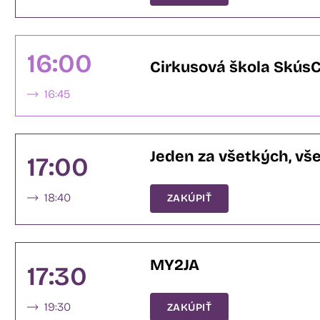
16:00
Cirkusová škola SkúsC
16:45
Jeden za všetkých, vš
17:00
18:40
ZAKÚPIŤ
MY2JA
17:30
19:30
ZAKÚPIŤ